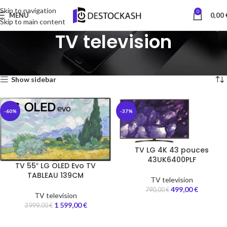
Skip to navigation
0
MENU
0,00
Skip to main content
TV television
Accueil
TV television
5 résultats affichés
Show sidebar
-60%
-37%
TV LG 4K 43 pouces
43UK6400PLF
TV 55″ LG OLED Evo TV
TABLEAU 139CM
TV television
499,00
€
790,00
€
TV television
1 599,00
€
3 999,00
€