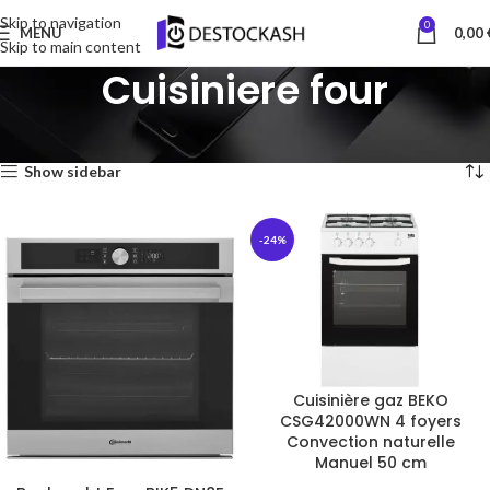
Skip to navigation
0
MENU
0,00
Skip to main content
Cuisiniere four
Accueil
Cuisiniere four
14 résultats affichés
Show sidebar
-24%
Cuisinière gaz BEKO
CSG42000WN 4 foyers
Convection naturelle
Manuel 50 cm