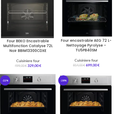
Four encastrable AEG 72 L-
Four BEKO Encastrable
Nettoyage Pyrolyse –
Multifonction Catalyse 72L
TU5PB40SM
Noir BBIM13300CDXE
Cuisiniere four
Cuisiniere four
699,00
€
814,00
€
329,00
€
499,00
€
-22%
-28%