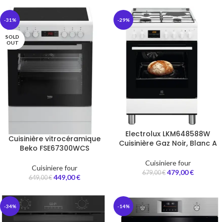
-31%
-29%
SOLD
OUT
Electrolux LKM648588W
Cuisinière vitrocéramique
Cuisinière Gaz Noir, Blanc A
Beko FSE67300WCS
Cuisiniere four
Cuisiniere four
479,00
€
679,00
€
449,00
€
649,00
€
-34%
-14%