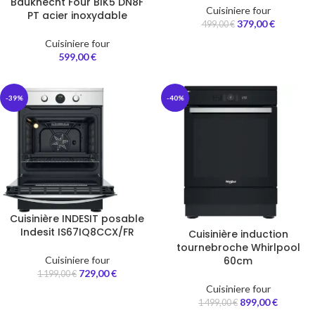
Bauknecht Four BIK5 DN8F
Cuisiniere four
PT acier inoxydable
379,00
€
499,00
€
Cuisiniere four
599,00
€
-39%
-40%
Cuisinière INDESIT posable
Indesit IS67IQ8CCX/FR
Cuisinière induction
tournebroche Whirlpool
Cuisiniere four
60cm
729,00
€
1 199,00
€
Cuisiniere four
899,00
€
1 499,00
€