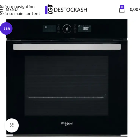
Skip to navigation
0
MENU
0,00
Skip to main content
-38%
Click to enlarge