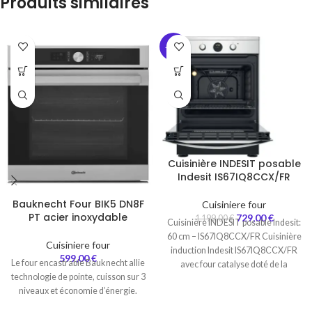
Produits similaires
-39%
Cuisinière INDESIT posable
Indesit IS67IQ8CCX/FR
Bauknecht Four BIK5 DN8F
Cuisiniere four
PT acier inoxydable
729,00
€
1 199,00
€
Cuisinière INDESIT posable Indesit:
60 cm – IS67IQ8CCX/FR Cuisinière
Cuisiniere four
induction Indesit IS67IQ8CCX/FR
599,00
€
Le four encastrable Bauknecht allie
avec four catalyse doté de la
technologie de pointe, cuisson sur 3
technologie Turn&Go
niveaux et économie d’énergie.