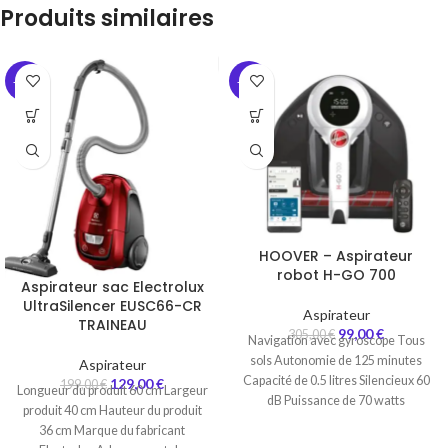
Produits similaires
-35%
-68%
HOOVER – Aspirateur
robot H-GO 700
Aspirateur sac Electrolux
UltraSilencer EUSC66-CR
Aspirateur
TRAINEAU
99,00
€
305,00
€
Navigation avec gyroscope Tous
sols Autonomie de 125 minutes
Aspirateur
Capacité de 0.5 litres Silencieux 60
129,00
€
199,00
€
Longueur du produit 60 cm Largeur
dB Puissance de 70 watts
produit 40 cm Hauteur du produit
36 cm Marque du fabricant