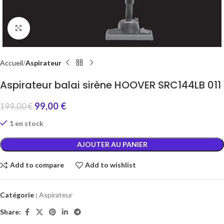
Click to enlarge
Accueil
Aspirateur
Aspirateur balai sirène HOOVER SRC144LB 011
99,00
€
199,00
€
1 en stock
AJOUTER AU PANIER
Add to compare
Add to wishlist
Catégorie :
Aspirateur
Share: