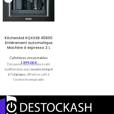
KitchenAid KQXXXB 45600
Entièrement automatique
Machine à expresso 2 L
Cafetieres encastrables
1 899,00
€
Découvrez une machine à café
multifonction avec
moulin intégré
à 7 réglages
, offrant un café à
l'arôme incomparable