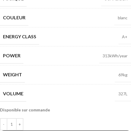
COULEUR
blanc
ENERGY CLASS
A+
POWER
313kWh/year
WEIGHT
69kg
VOLUME
327L
Disponible sur commande