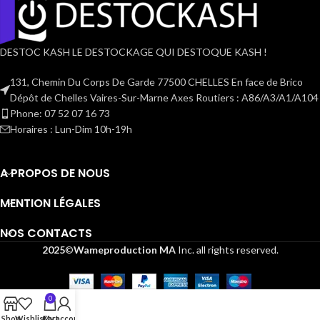
DESTOC KASH LE DESTOCKAGE QUI DESTOQUE KASH !
131, Chemin Du Corps De Garde 77500 CHELLES En face de Brico
Dépôt de Chelles Vaires-Sur-Marne Axes Routiers : A86/A3/A1/A104
Phone: 07 52 07 16 73
Horaires : Lun-Dim 10h-19h
A PROPOS DE NOUS
MENTION LÉGALES
NOS CONTACTS
2025
©
Wameproduction MA
Inc. all rights reserved.
0
Shop
Wishlist
Cart
My account