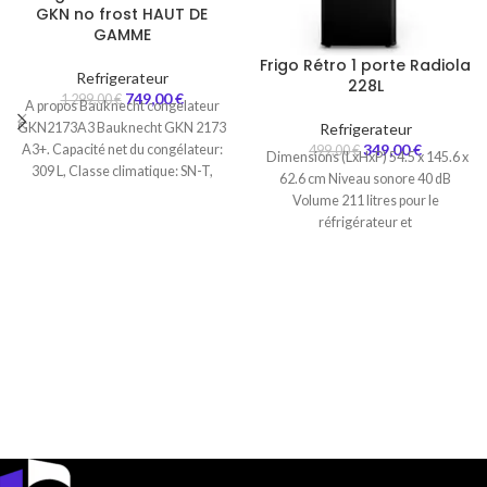
GKN no frost HAUT DE
GAMME
Frigo Rétro 1 porte Radiola
Refrigerateur
228L
749,00
€
1 299,00
€
A propos Bauknecht congelateur
Refrigerateur
GKN2173A3 Bauknecht GKN 2173
349,00
€
A3+. Capacité net du congélateur:
499,00
€
Dimensions (LxHxP) 54.5 x 145.6 x
309 L, Classe climatique: SN-T,
62.6 cm Niveau sonore 40 dB
Capacité de
Volume 211 litres pour le
réfrigérateur et