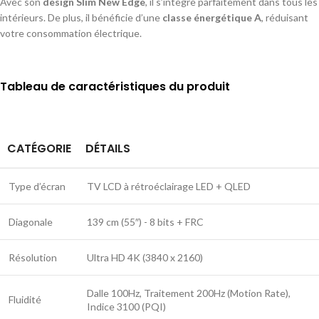
Avec son
design Slim New Edge
, il s’intègre parfaitement dans tous les
intérieurs. De plus, il bénéficie d’une
classe énergétique A
, réduisant
votre consommation électrique.
Tableau de caractéristiques du produit
CATÉGORIE
DÉTAILS
Type d’écran
TV LCD à rétroéclairage LED + QLED
Diagonale
139 cm (55″) - 8 bits + FRC
Résolution
Ultra HD 4K (3840 x 2160)
Dalle 100Hz, Traitement 200Hz (Motion Rate),
Fluidité
Indice 3100 (PQI)